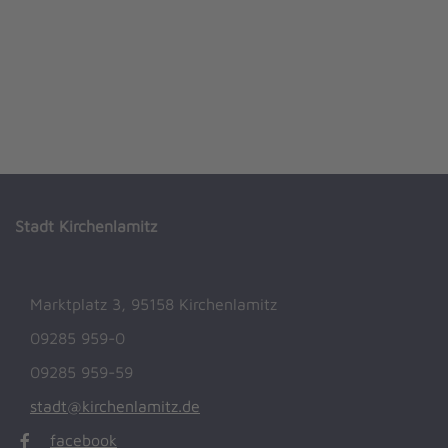
wird
Lieferung
Epprechtstein
Granit
N
gewonnen
be
in alle
Umwelt-
wird
k
Welt
Erlebnis-
eingesetzt
z
Station
Stadt Kirchenlamitz
Marktplatz 3, 95158 Kirchenlamitz
09285 959-0
09285 959-59
stadt@kirchenlamitz.de
facebook