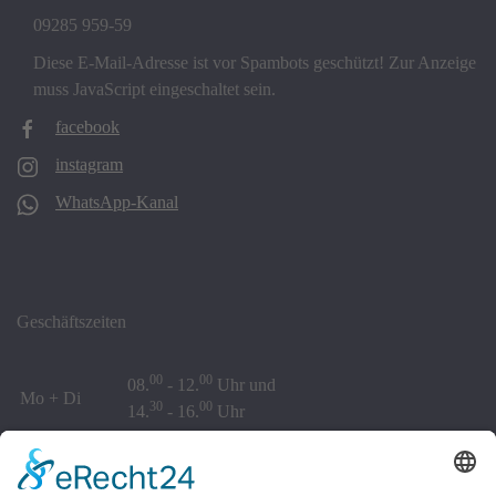
09285 959-59
Diese E-Mail-Adresse ist vor Spambots geschützt! Zur Anzeige
muss JavaScript eingeschaltet sein.
facebook
instagram
WhatsApp-Kanal
Geschäftszeiten
00
00
08.
- 12.
Uhr und
Mo + Di
30
00
14.
- 16.
Uhr
00
00
Mi + Fr
08.
- 12.
Uhr
00
00
08.
- 12.
Uhr und
Do
00
30